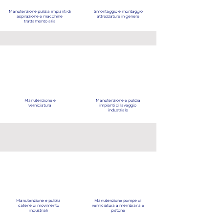
Manutenzione pulizia impianti di
Smontaggio e montaggio
aspirazione e macchine
attrezzature in genere
trattamento aria
Manutenzione e
Manutenzione e pulizia
verniciatura
impianti di lavaggio
industriale
Manutenzione e pulizia
Manutenzione pompe di
catene di movimento
verniciatura a membrana e
industriali
pistone