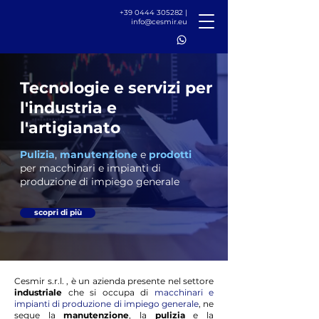
+39 0444 305282
|
info@cesmir.eu
Tecnologie e servizi per
l'industria e
l'artigianato
Pulizia
,
manutenzione
e
prodotti
per macchinari e impianti di
produzione
di impiego generale
scopri di più
Cesmir s.r.l. , è un azienda presente nel settore
industriale
che si occupa di
macchinari e
impianti di produzione di impiego generale
, ne
segue la
manutenzione
, la
pulizia
e la