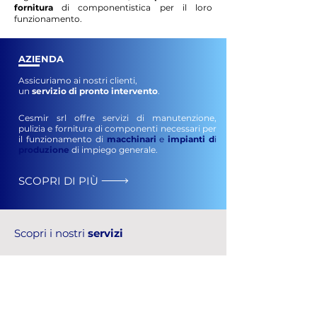
fornitura
di componentistica per il loro
funzionamento.
AZIENDA
Assicuriamo ai nostri clienti,
un
servizio di pronto intervento
.
Cesmir srl offre servizi di manutenzione,
pulizia e fornitura di componenti necessari per
il funzionamento di
macchinari
e
impianti
d
i
produzione
di impiego generale.
SCOPRI DI PIÙ
Scopri i nostri
servizi