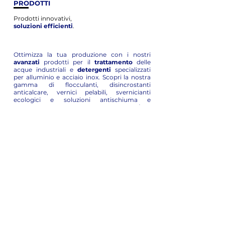
PRODOTTI
Prodotti innovativi,
soluzioni efficienti
.
Ottimizza la tua produzione con i nostri
avanzati
prodotti per il
trattamento
delle
acque industriali e
detergenti
specializzati
per alluminio e acciaio inox. Scopri la nostra
gamma di flocculanti, disincrostanti
anticalcare, vernici pelabili, svernicianti
ecologici e soluzioni antischiuma e
battericide, ideali per garantire la
massima
efficienza
e
sostenibilità
dei tuoi impianti di
verniciatura.
SCOPRI DI PIÙ
SOSTENIBILITA'
I nostri prodotti, progettati per garantire
sostenibilità
e rispetto per l'
ambiente
.